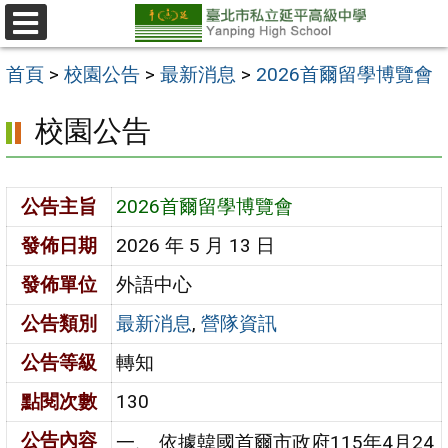
跳
至
選
單
主
首頁
>
校園公告
>
最新消息
>
2026首爾留學博覽會
要
校園公告
內
容
區
公告主旨
2026首爾留學博覽會
發佈日期
2026 年 5 月 13 日
發佈單位
外語中心
公告類別
最新消息
,
營隊資訊
公告等級
轉知
點閱次數
130
公告內容
一、 依據韓國首爾市政府115年4月24