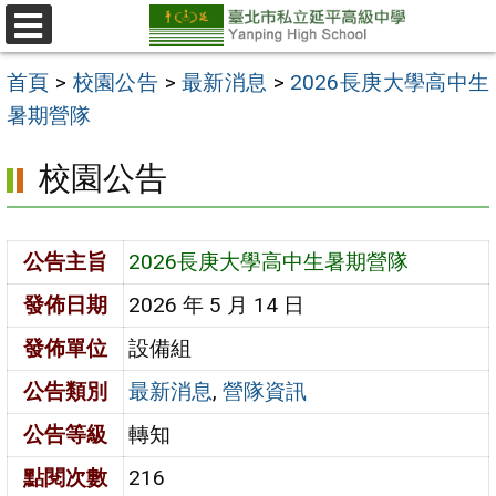
跳
至
選
單
主
首頁
>
校園公告
>
最新消息
>
2026長庚大學高中生
要
暑期營隊
內
校園公告
容
區
公告主旨
2026長庚大學高中生暑期營隊
發佈日期
2026 年 5 月 14 日
發佈單位
設備組
公告類別
最新消息
,
營隊資訊
公告等級
轉知
點閱次數
216