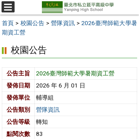
跳
至
選
單
主
首頁
>
校園公告
>
營隊資訊
>
2026臺灣師範大學暑
要
期資工營
內
校園公告
容
區
公告主旨
2026臺灣師範大學暑期資工營
發佈日期
2026 年 6 月 01 日
發佈單位
輔導組
公告類別
營隊資訊
公告等級
轉知
點閱次數
83