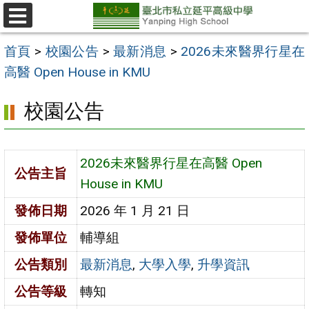
跳
至
選
單
主
首頁
>
校園公告
>
最新消息
>
2026未來醫界行星在
要
高醫 Open House in KMU
內
校園公告
容
區
2026未來醫界行星在高醫 Open
公告主旨
House in KMU
發佈日期
2026 年 1 月 21 日
發佈單位
輔導組
公告類別
最新消息
,
大學入學
,
升學資訊
公告等級
轉知