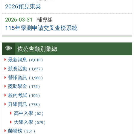
2026預見東吳
2026-03-31
輔導組
115年學測申請交叉查榜系統
依公告類別彙總
最新消息
( 6,018 )
競賽活動
( 1,657 )
營隊資訊
( 1,980 )
獎助學金
( 175 )
校內考試
( 109 )
升學資訊
( 778 )
高中入學
( 62 )
大學入學
( 579 )
榮譽榜
( 351 )