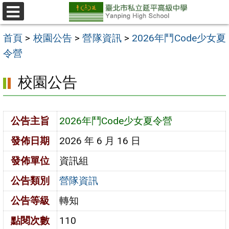
跳
至
選
單
主
首頁
>
校園公告
>
營隊資訊
>
2026年鬥Code少女夏
要
令營
內
校園公告
容
區
公告主旨
2026年鬥Code少女夏令營
發佈日期
2026 年 6 月 16 日
發佈單位
資訊組
公告類別
營隊資訊
公告等級
轉知
點閱次數
110