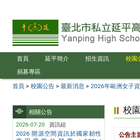
跳
至
主
要
內
容
首頁
延平簡介
招生資訊
校園
區
捐募專區
首頁
>
校園公告
>
最新消息
>
2026年歐洲女子資
校
相關公告
2026-07-20
資訊組
2026 開源空間資訊於國家韌性
公告主