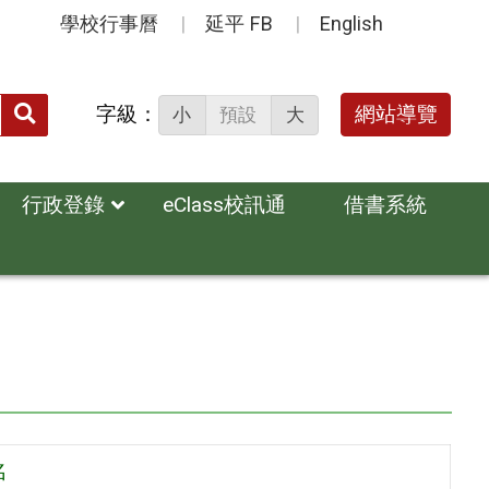
學校行事曆
延平 FB
English
送出
字級：
網站導覽
小
預設
大
搜
尋：
行政登錄
eClass校訊通
借書系統
名