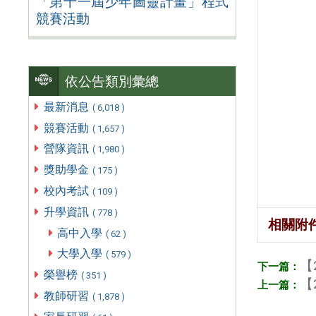
「第十一屆少年圖靈計畫」程式
競賽活動
依公告類別彙總
最新消息
( 6,018 )
競賽活動
( 1,657 )
營隊資訊
( 1,980 )
獎助學金
( 175 )
校內考試
( 109 )
升學資訊
( 778 )
相關附
高中入學
( 62 )
大學入學
( 579 )
【
榮譽榜
( 351 )
【
教師研習
( 1,878 )