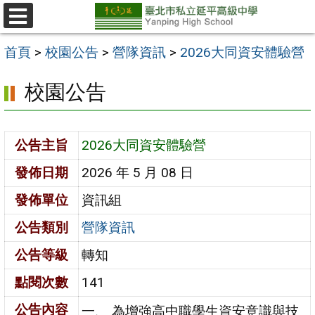
跳
至
選
單
主
首頁
>
校園公告
>
營隊資訊
>
2026大同資安體驗營
要
校園公告
內
容
區
公告主旨
2026大同資安體驗營
發佈日期
2026 年 5 月 08 日
發佈單位
資訊組
公告類別
營隊資訊
公告等級
轉知
點閱次數
141
公告內容
一、 為增強高中職學生資安意識與技