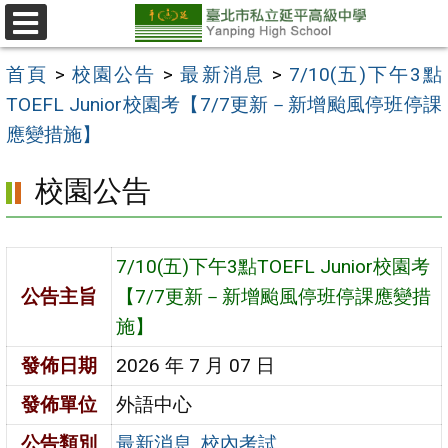
跳
至
選
單
主
首頁
>
校園公告
>
最新消息
>
7/10(五)下午3點
要
TOEFL Junior校園考【7/7更新－新增颱風停班停課
內
應變措施】
容
校園公告
區
7/10(五)下午3點TOEFL Junior校園考
公告主旨
【7/7更新－新增颱風停班停課應變措
施】
發佈日期
2026 年 7 月 07 日
發佈單位
外語中心
公告類別
最新消息
,
校內考試