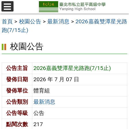
跳
至
選
單
主
首頁
>
校園公告
>
最新消息
>
2026嘉義雙潭星光路
要
跑(7/15止)
內
校園公告
容
區
公告主旨
2026嘉義雙潭星光路跑(7/15止)
發佈日期
2026 年 7 月 07 日
發佈單位
體育組
公告類別
最新消息
公告等級
公告
點閱次數
217