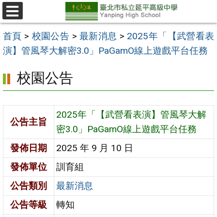
跳
至
選
單
主
首頁
>
校園公告
>
最新消息
>
2025年「【武營看表
要
演】管風琴大解密3.0」PaGamO線上遊戲平台任務
內
校園公告
容
區
2025年「【武營看表演】管風琴大解
公告主旨
密3.0」PaGamO線上遊戲平台任務
發佈日期
2025 年 9 月 10 日
發佈單位
訓育組
公告類別
最新消息
公告等級
轉知