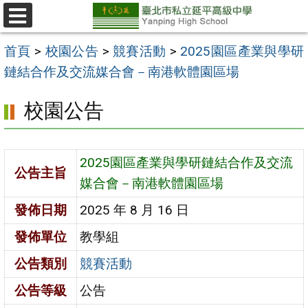
跳
至
選
單
主
首頁
>
校園公告
>
競賽活動
>
2025園區產業與學研
要
鏈結合作及交流媒合會－南港軟體園區場
內
校園公告
容
區
2025園區產業與學研鏈結合作及交流
公告主旨
媒合會－南港軟體園區場
發佈日期
2025 年 8 月 16 日
發佈單位
教學組
公告類別
競賽活動
公告等級
公告