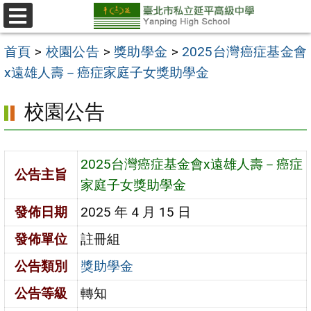
跳
至
選
單
主
首頁
>
校園公告
>
獎助學金
>
2025台灣癌症基金會
要
x遠雄人壽－癌症家庭子女獎助學金
內
校園公告
容
區
2025台灣癌症基金會x遠雄人壽－癌症
公告主旨
家庭子女獎助學金
發佈日期
2025 年 4 月 15 日
發佈單位
註冊組
公告類別
獎助學金
公告等級
轉知