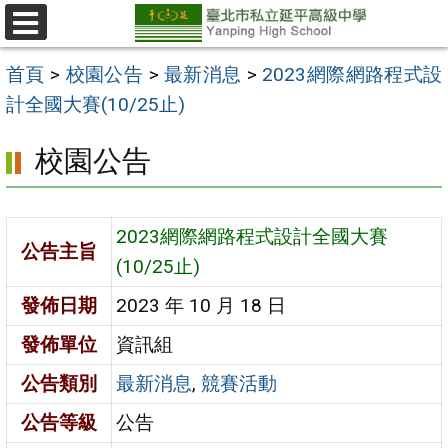
跳
至
選
單
主
首頁
>
校園公告
>
最新消息
>
2023網際網路程式設
要
計全國大賽(10/25止)
內
校園公告
容
區
2023網際網路程式設計全國大賽
公告主旨
(10/25止)
發佈日期
2023 年 10 月 18 日
發佈單位
資訊組
公告類別
最新消息
,
競賽活動
公告等級
公告