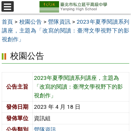
跳
至
選
單
主
首頁
>
校園公告
>
營隊資訊
>
2023年夏季閱讀系列
要
講座，主題為「改寫的閱讀：臺灣文學視野下的影
內
視創作」
容
校園公告
區
2023年夏季閱讀系列講座，主題為
公告主旨
「改寫的閱讀：臺灣文學視野下的影
視創作」
發佈日期
2023 年 4 月 18 日
發佈單位
資訊組
公告類別
營隊資訊