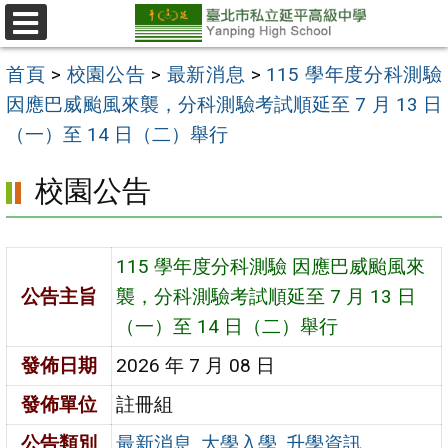
跳
至
選
單
主
首頁
>
校園公告
>
最新消息
>
115 學年度分科測驗
要
因應巴威颱風來襲，分科測驗考試順延至 7 月 13 日
內
（一）至 14 日（二）舉行
容
校園公告
區
115 學年度分科測驗 因應巴威颱風來
公告主旨
襲，分科測驗考試順延至 7 月 13 日
（一）至 14 日（二）舉行
發佈日期
2026 年 7 月 08 日
發佈單位
註冊組
公告類別
最新消息
,
大學入學
,
升學資訊