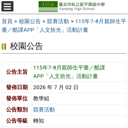
跳
至
選
單
主
首頁
>
校園公告
>
競賽活動
>
115年7-8月親師生平
要
臺／酷課APP「人文拾光」活動計畫
內
校園公告
容
區
115年7-8月親師生平臺／酷課
公告主旨
APP「人文拾光」活動計畫
發佈日期
2026 年 7 月 02 日
發佈單位
教學組
公告類別
競賽活動
公告等級
轉知