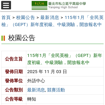
跳
至
選
單
主
首頁
>
校園公告
>
最新消息
>
115年1月「全民英
要
檢」（GEPT）新年度初級、中級測驗，開放報名中
內
校園公告
容
區
115年1月「全民英檢」（GEPT）新年
公告主旨
度初級、中級測驗，開放報名中
發佈日期
2025 年 11 月 03 日
發佈單位
外語中心
公告類別
最新消息
,
競賽活動
公告等級
轉知