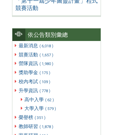
「第十一屆少年圖靈計畫」程式
競賽活動
依公告類別彙總
最新消息
( 6,018 )
競賽活動
( 1,657 )
營隊資訊
( 1,980 )
獎助學金
( 175 )
校內考試
( 109 )
升學資訊
( 778 )
高中入學
( 62 )
大學入學
( 579 )
榮譽榜
( 351 )
教師研習
( 1,878 )