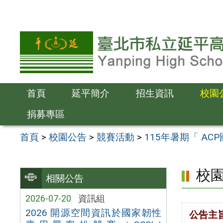
跳
至
主
要
內
容
首頁
延平簡介
招生資訊
校園
區
捐募專區
首頁
>
校園公告
>
競賽活動
>
115年暑期「 ACP國
校
相關公告
2026-07-20
資訊組
2026 開源空間資訊於國家韌性
公告主