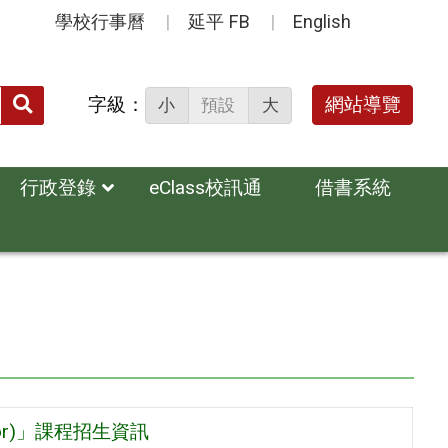
學校行事曆
延平 FB
English
送出
字級：
網站導覽
小
預設
大
搜
尋：
行政登錄
eClass校訊通
借書系統
ator)」課程招生資訊