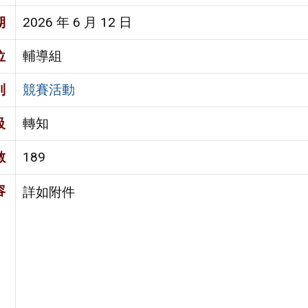
期
2026 年 6 月 12 日
位
輔導組
別
競賽活動
級
轉知
數
189
容
詳如附件