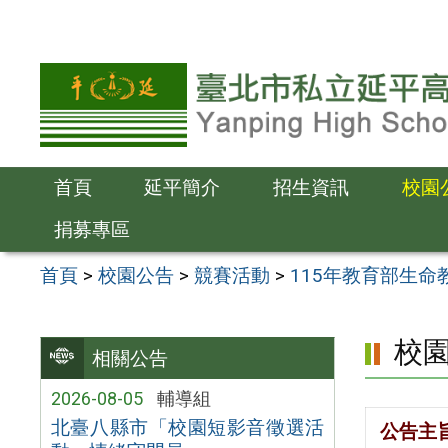
跳
至
主
要
內
容
首頁
延平簡介
招生資訊
校園
區
捐募專區
首頁
>
校園公告
>
競賽活動
>
115年教育部生
校
相關公告
2026-08-05
輔導組
北臺八縣市「校園短影音徵選活
公告主