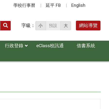
學校行事曆
延平 FB
English
送出
字級：
網站導覽
小
預設
大
搜
尋：
行政登錄
eClass校訊通
借書系統