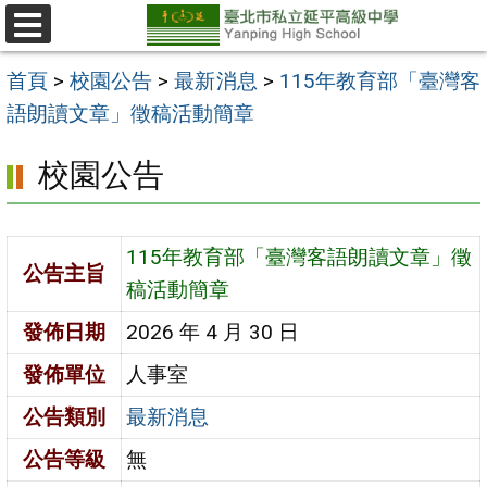
跳
至
選
單
主
首頁
>
校園公告
>
最新消息
>
115年教育部「臺灣客
要
語朗讀文章」徵稿活動簡章
內
校園公告
容
區
115年教育部「臺灣客語朗讀文章」徵
公告主旨
稿活動簡章
發佈日期
2026 年 4 月 30 日
發佈單位
人事室
公告類別
最新消息
公告等級
無