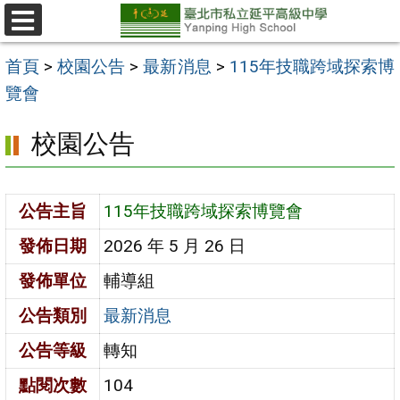
跳
至
選
單
主
首頁
>
校園公告
>
最新消息
>
115年技職跨域探索博
要
覽會
內
校園公告
容
區
公告主旨
115年技職跨域探索博覽會
發佈日期
2026 年 5 月 26 日
發佈單位
輔導組
公告類別
最新消息
公告等級
轉知
點閱次數
104