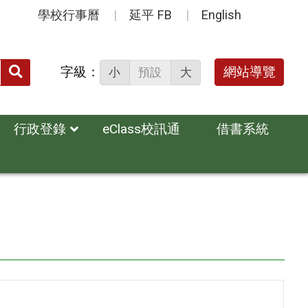
學校行事曆
延平 FB
English
送出
字級：
網站導覽
小
預設
大
搜
尋：
行政登錄
eClass校訊通
借書系統