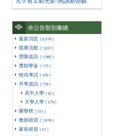
元宇宙互動光影-閱讀新體驗
依公告類別彙總
最新消息
( 6,018 )
競賽活動
( 1,657 )
營隊資訊
( 1,980 )
獎助學金
( 175 )
校內考試
( 109 )
升學資訊
( 778 )
高中入學
( 62 )
大學入學
( 579 )
榮譽榜
( 351 )
教師研習
( 1,878 )
家長研習
( 61 )