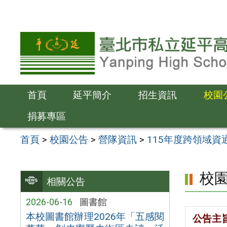
跳
至
主
要
內
容
首頁
延平簡介
招生資訊
校園
區
捐募專區
首頁
>
校園公告
>
營隊資訊
>
115年度跨領域
校
相關公告
2026-06-16
圖書館
本校圖書館辦理2026年「五感閱
公告主