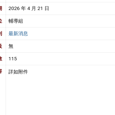
期
2026 年 4 月 21 日
位
輔導組
別
最新消息
級
無
數
115
容
詳如附件