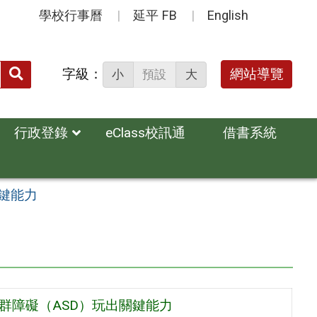
學校行事曆
延平 FB
English
送出
字級：
網站導覽
小
預設
大
搜
尋：
行政登錄
eClass校訊通
借書系統
鍵能力
群障礙（ASD）玩出關鍵能力