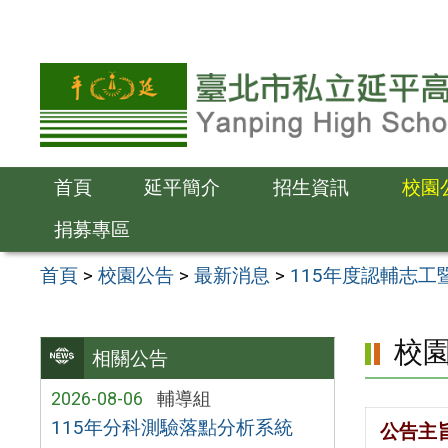
跳
至
主
要
內
容
首頁
延平簡介
招生資訊
校園
區
捐募專區
首頁
>
校園公告
>
最新消息
>
115年度認輔志
校
相關公告
2026-08-06
輔導組
115年分科測驗落點分析系統
公告主