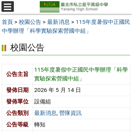
跳
至
選
單
主
首頁
>
校園公告
>
最新消息
>
115年度暑假中正國民
要
中學辦理「科學實驗探索營國中組」
內
校園公告
容
區
115年度暑假中正國民中學辦理「科學
公告主旨
實驗探索營國中組」
發佈日期
2026 年 5 月 14 日
發佈單位
設備組
公告類別
最新消息
,
營隊資訊
公告等級
轉知