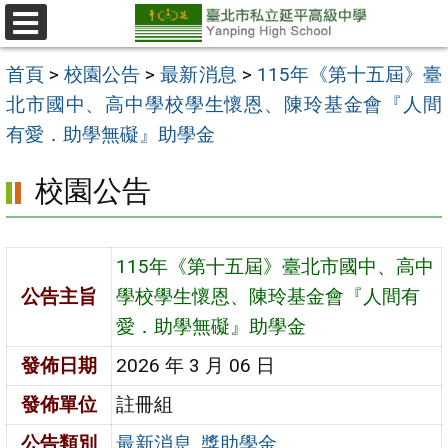
跳
至
選
單
主
首頁
>
校園公告
>
最新消息
>
115年《第十五屆》臺
要
北市國中、高中學校學生懷恩、陳玲基金會『人間
內
有愛．助學無礙』助學金
容
校園公告
區
115年《第十五屆》臺北市國中、高中
公告主旨
學校學生懷恩、陳玲基金會『人間有
愛．助學無礙』助學金
發佈日期
2026 年 3 月 06 日
發佈單位
註冊組
公告類別
最新消息
,
獎助學金