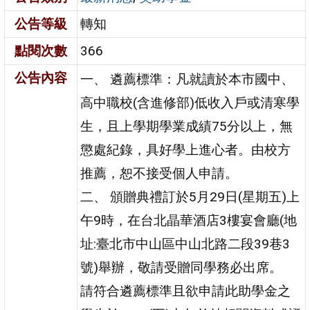
公告等級
轉知
點閱次數
366
公告內容
一、 遴薦標準：凡就讀於本市國中、
高中職校(含進修部)低收入戶或清寒學
生，且上學期學業成績75分以上，無
懲處紀錄，具好學上進心者。由校方
推薦，恕不接受個人申請。
二、 頒贈典禮訂於5月29日(星期五)上
午9時，在台北晶華酒店3樓宴會廳(地
址:臺北市中山區中山北路二段39巷3
號)舉辦，敬請受贈同學務必出席。
請符合遴薦標準且欲申請此助學金之