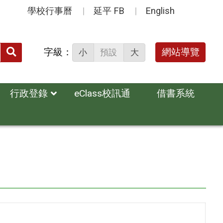
學校行事曆
延平 FB
English
送出
字級：
網站導覽
小
預設
大
搜
尋：
行政登錄
eClass校訊通
借書系統