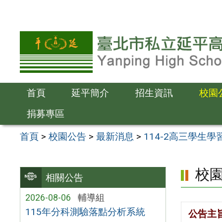
跳
至
主
要
內
容
首頁
延平簡介
招生資訊
校園
區
捐募專區
首頁
>
校園公告
>
最新消息
>
114-2高三學生
校
相關公告
2026-08-06
輔導組
115年分科測驗落點分析系統
公告主