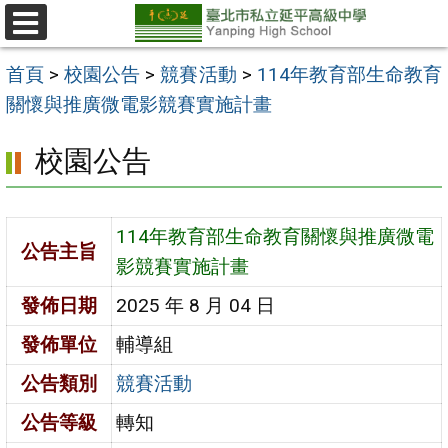
跳
至
選
單
主
首頁
>
校園公告
>
競賽活動
>
114年教育部生命教育
要
關懷與推廣微電影競賽實施計畫
內
校園公告
容
區
114年教育部生命教育關懷與推廣微電
公告主旨
影競賽實施計畫
發佈日期
2025 年 8 月 04 日
發佈單位
輔導組
公告類別
競賽活動
公告等級
轉知