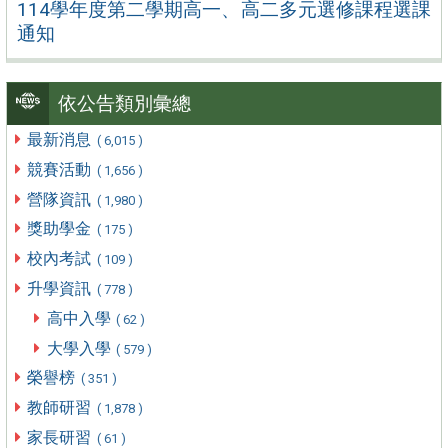
114學年度第二學期高一、高二多元選修課程選課
通知
依公告類別彙總
最新消息
( 6,015 )
競賽活動
( 1,656 )
營隊資訊
( 1,980 )
獎助學金
( 175 )
校內考試
( 109 )
升學資訊
( 778 )
高中入學
( 62 )
大學入學
( 579 )
榮譽榜
( 351 )
教師研習
( 1,878 )
家長研習
( 61 )