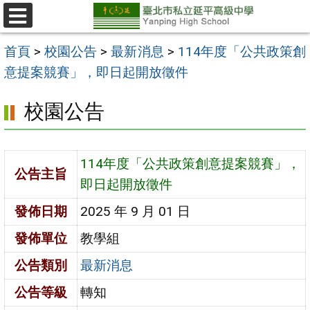
跳
至
選
單
主
首頁
>
校園公告
>
最新消息
>
114年度「公共政策創
要
意提案競賽」，即日起開放徵件
內
校園公告
容
區
114年度「公共政策創意提案競賽」，
公告主旨
即日起開放徵件
發佈日期
2025 年 9 月 01 日
發佈單位
教學組
公告類別
最新消息
公告等級
轉知