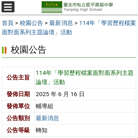
跳
至
選
單
主
首頁
>
校園公告
>
最新消息
>
114年「學習歷程檔案
要
面對面系列主題論壇」活動
內
校園公告
容
區
114年「學習歷程檔案面對面系列主題
公告主旨
論壇」活動
發佈日期
2025 年 6 月 16 日
發佈單位
輔導組
公告類別
最新消息
公告等級
轉知