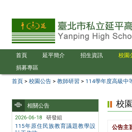
跳
至
主
要
內
容
首頁
延平簡介
招生資訊
校園
區
捐募專區
首頁
>
校園公告
>
教師研習
>
114學年度高級
校
相關公告
2026-06-18
研發組
115年原住民族教育議題教學設
公告主