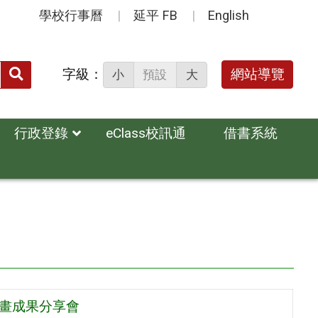
學校行事曆
延平 FB
English
送出
字級：
網站導覽
小
預設
大
搜
尋：
行政登錄
eClass校訊通
借書系統
計畫成果分享會