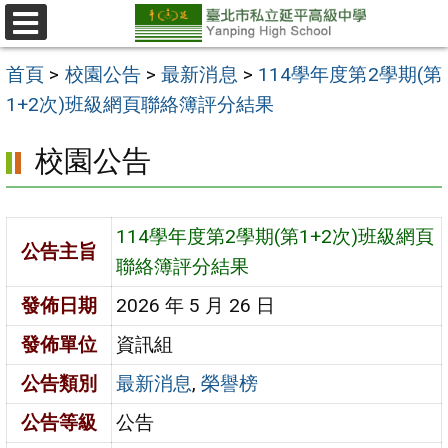
跳
至
選
單
主
首頁
>
校園公告
>
最新消息
>
114學年度第2學期(第
要
1+2次)班級網頁聯絡簿評分結果
內
校園公告
容
區
114學年度第2學期(第1+2次)班級網頁
公告主旨
聯絡簿評分結果
發佈日期
2026 年 5 月 26 日
發佈單位
資訊組
公告類別
最新消息
,
榮譽榜
公告等級
公告