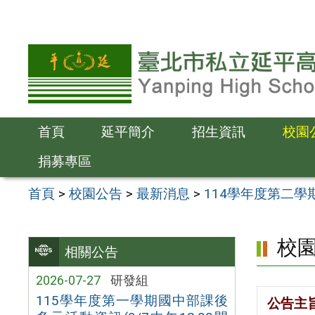
跳
至
主
要
內
容
首頁
延平簡介
招生資訊
校園
區
捐募專區
首頁
>
校園公告
>
最新消息
>
114學年度第二學期
校
相關公告
2026-07-27
研發組
115學年度第一學期國中部課後
公告主