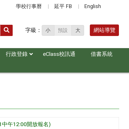
學校行事曆
延平 FB
English
送出
字級：
網站導覽
小
預設
大
搜
尋：
行政登錄
eClass校訊通
借書系統
中午12:00開放報名)