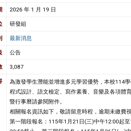
期
2026 年 1 月 19 日
位
研發組
別
最新消息
級
公告
數
3,087
容
為激發學生潛能並增進多元學習優勢，本校114
程式設計、語文檢定、寫作素養、音樂及各項體
暨行事曆請參閱附件。
相關報名資訊如下，敬請留意時程，逾期未繳費
第一階段報名：115年1月21日(三)中午12:00起至