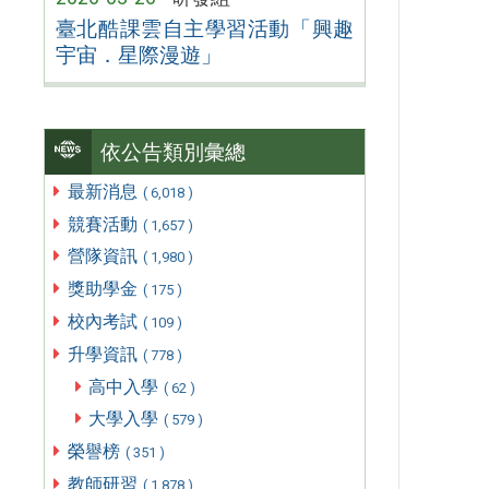
臺北酷課雲自主學習活動「興趣
宇宙．星際漫遊」
依公告類別彙總
最新消息
( 6,018 )
競賽活動
( 1,657 )
營隊資訊
( 1,980 )
獎助學金
( 175 )
校內考試
( 109 )
升學資訊
( 778 )
高中入學
( 62 )
大學入學
( 579 )
榮譽榜
( 351 )
教師研習
( 1,878 )