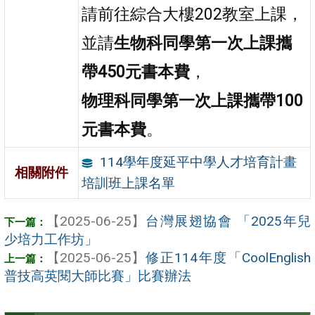
請前往綜合大樓
202
教室上課，
並請
生物科同學第一次上課攜
帶
450
元書本費
，
物理科同學第一次上課攜帶
100
元書本費
。
114學年度延平中學人才培育計畫
相關附件
培訓班上課名單
【2025-06-25】
台灣展翅協會 「2025年兒
少培力工作坊」
【2025-06-25】
修正114年度「CoolEnglish
普技高英閱大師比賽」比賽辦法