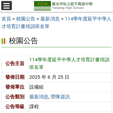
跳
至
選
單
主
首頁
>
校園公告
>
最新消息
>
114學年度延平中學人
要
才培育計畫培訓班名單
內
校園公告
容
區
114學年度延平中學人才培育計畫培訓
公告主旨
班名單
發佈日期
2025 年 6 月 25 日
發佈單位
設備組
公告類別
最新消息
,
營隊資訊
公告等級
課程