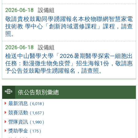
2026-06-18
設備組
敬請貴校鼓勵同學踴躍報名本校物聯網智慧家電
技術教 學中心「創新跨域選修課程」課程，請查
照。
2026-06-18
設備組
檢送中山醫學大學「2026暑期醫學探索—細胞出
任務：動漫微生物免疫營」招生海報1份，敬請惠
予公告並鼓勵學生踴躍報名，請查照。
依公告類別彙總
最新消息
( 6,018 )
競賽活動
( 1,657 )
營隊資訊
( 1,980 )
獎助學金
( 175 )