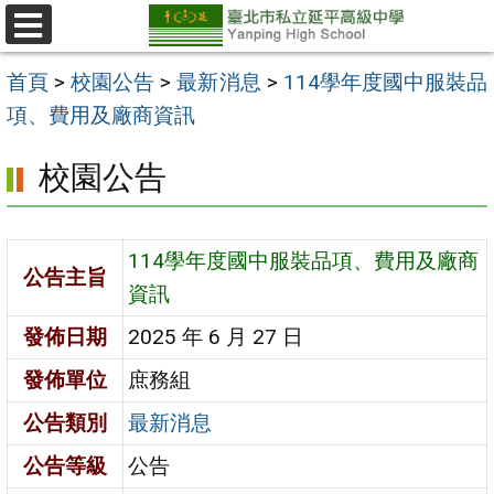
跳
至
選
單
主
首頁
>
校園公告
>
最新消息
>
114學年度國中服裝品
要
項、費用及廠商資訊
內
校園公告
容
區
114學年度國中服裝品項、費用及廠商
公告主旨
資訊
發佈日期
2025 年 6 月 27 日
發佈單位
庶務組
公告類別
最新消息
公告等級
公告