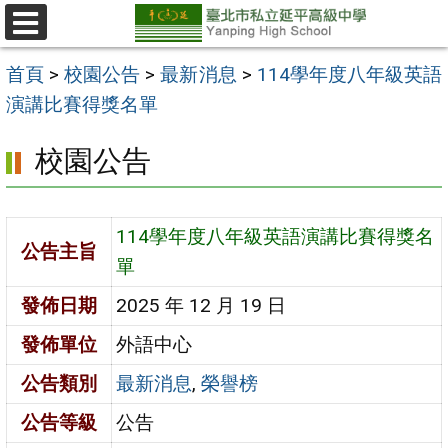
跳
至
選
單
主
首頁
>
校園公告
>
最新消息
>
114學年度八年級英語
要
演講比賽得獎名單
內
校園公告
容
區
114學年度八年級英語演講比賽得獎名
公告主旨
單
發佈日期
2025 年 12 月 19 日
發佈單位
外語中心
公告類別
最新消息
,
榮譽榜
公告等級
公告