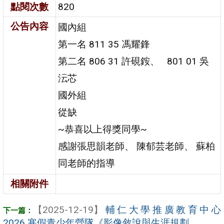
點閱次數
820
公告內容
國內組
第一名 811 35 馮耀鋒
第二名 806 31 許硯銨、 801 01 吳
沄芯
國外組
從缺
~恭喜以上得獎同學~
感謝張思韻老師、 陳郁芸老師、 蘇柏
同老師的指導
相關附件
【2025-12-19】
輔仁大學推廣教育中心
2026 寒假青少年營隊《影像敘說與生涯規劃 ...