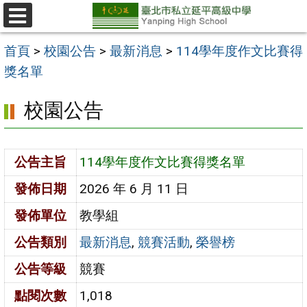
跳
至
選
單
主
首頁
>
校園公告
>
最新消息
>
114學年度作文比賽得
要
獎名單
內
校園公告
容
區
公告主旨
114學年度作文比賽得獎名單
發佈日期
2026 年 6 月 11 日
發佈單位
教學組
公告類別
最新消息
,
競賽活動
,
榮譽榜
公告等級
競賽
點閱次數
1,018