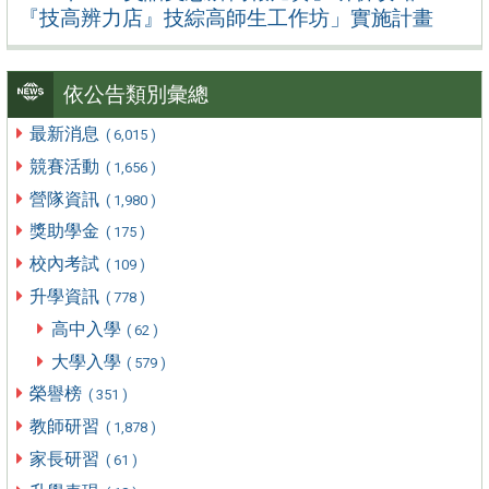
『技高辨力店』技綜高師生工作坊」實施計畫
依公告類別彙總
最新消息
( 6,015 )
競賽活動
( 1,656 )
營隊資訊
( 1,980 )
獎助學金
( 175 )
校內考試
( 109 )
升學資訊
( 778 )
高中入學
( 62 )
大學入學
( 579 )
榮譽榜
( 351 )
教師研習
( 1,878 )
家長研習
( 61 )