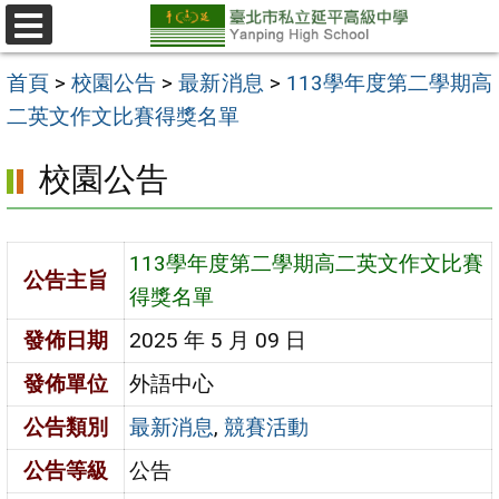
跳
至
選
單
主
首頁
>
校園公告
>
最新消息
>
113學年度第二學期高
要
二英文作文比賽得獎名單
內
校園公告
容
區
113學年度第二學期高二英文作文比賽
公告主旨
得獎名單
發佈日期
2025 年 5 月 09 日
發佈單位
外語中心
公告類別
最新消息
,
競賽活動
公告等級
公告