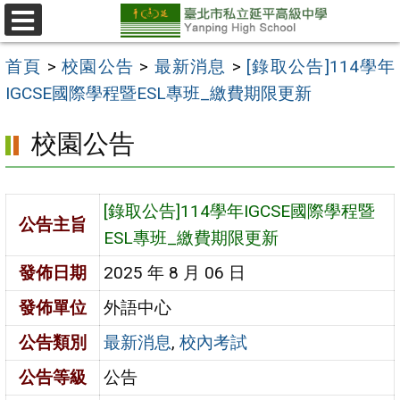
跳
至
選
單
主
首頁
>
校園公告
>
最新消息
>
[錄取公告]114學年
要
IGCSE國際學程暨ESL專班_繳費期限更新
內
校園公告
容
區
[錄取公告]114學年IGCSE國際學程暨
公告主旨
ESL專班_繳費期限更新
發佈日期
2025 年 8 月 06 日
發佈單位
外語中心
公告類別
最新消息
,
校內考試
公告等級
公告