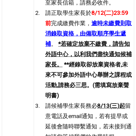
至家長信箱，請務必收件。
請正取學生家長於
8/12(二)23:59
前
完成繳費作業，
逾時未繳費則取
消錄取資格，由備取順序學生遞
補
。
*若確定放棄不繳費，請告知
外語中心，以利我們盡快通知候補
家長。
**經錄取卻放棄資格者,未
來不可參加外語中心舉辦之課程或
活動,請務必三思。(需填寫放棄聲
明書)
請候補學生家長務必
8/13(三)起
留
意電話及email通知，若有提早或
延後會隨時聯繫通知，若未接到通