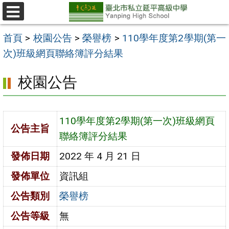
跳
至
選
單
主
首頁
>
校園公告
>
榮譽榜
>
110學年度第2學期(第一
要
次)班級網頁聯絡簿評分結果
內
校園公告
容
區
110學年度第2學期(第一次)班級網頁
公告主旨
聯絡簿評分結果
發佈日期
2022 年 4 月 21 日
發佈單位
資訊組
公告類別
榮譽榜
公告等級
無