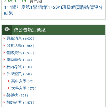
2026-01-19
資訊組
114學年度第1學期(第1+2次)班級網頁聯絡簿評分
結果
依公告類別彙總
最新消息
( 6,009 )
競賽活動
( 1,655 )
營隊資訊
( 1,979 )
獎助學金
( 175 )
校內考試
( 108 )
升學資訊
( 778 )
高中入學
( 62 )
大學入學
( 579 )
榮譽榜
( 351 )
教師研習
( 1,878 )