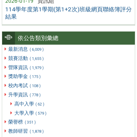
2026-01-19
資訊組
114學年度第1學期(第1+2次)班級網頁聯絡簿評分
結果
依公告類別彙總
最新消息
( 6,009 )
競賽活動
( 1,655 )
營隊資訊
( 1,979 )
獎助學金
( 175 )
校內考試
( 108 )
升學資訊
( 778 )
高中入學
( 62 )
大學入學
( 579 )
榮譽榜
( 351 )
教師研習
( 1,878 )