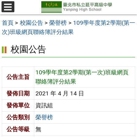
跳
至
選
單
主
首頁
>
校園公告
>
榮譽榜
>
109學年度第2學期(第一
要
次)班級網頁聯絡簿評分結果
內
校園公告
容
區
109學年度第2學期(第一次)班級網頁
公告主旨
聯絡簿評分結果
發佈日期
2021 年 4 月 14 日
發佈單位
資訊組
公告類別
榮譽榜
公告等級
無