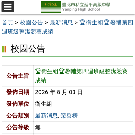
跳
至
選
單
主
首頁
>
校園公告
>
最新消息
>
🏆衛生組🏆暑輔第四
要
週班級整潔競賽成績
內
校園公告
容
區
🏆衛生組🏆暑輔第四週班級整潔競賽
公告主旨
成績
發佈日期
2026 年 8 月 03 日
發佈單位
衛生組
公告類別
最新消息
,
榮譽榜
公告等級
無