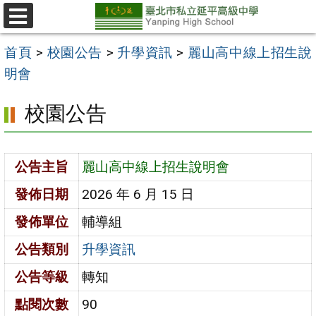
跳
至
選
單
主
首頁
>
校園公告
>
升學資訊
>
麗山高中線上招生說
要
明會
內
校園公告
容
區
公告主旨
麗山高中線上招生說明會
發佈日期
2026 年 6 月 15 日
發佈單位
輔導組
公告類別
升學資訊
公告等級
轉知
點閱次數
90