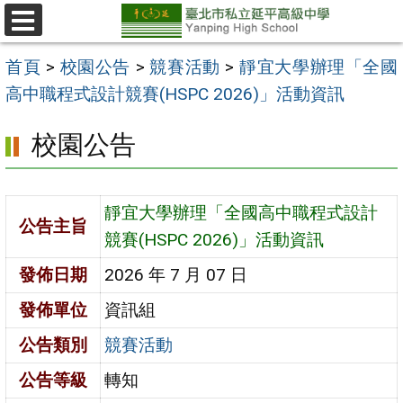
跳
至
選
單
主
首頁
>
校園公告
>
競賽活動
>
靜宜大學辦理「全國
要
高中職程式設計競賽(HSPC 2026)」活動資訊
內
校園公告
容
區
靜宜大學辦理「全國高中職程式設計
公告主旨
競賽(HSPC 2026)」活動資訊
發佈日期
2026 年 7 月 07 日
發佈單位
資訊組
公告類別
競賽活動
公告等級
轉知