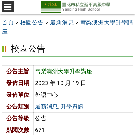
跳
至
選
單
主
首頁
>
校園公告
>
最新消息
>
雪梨澳洲大學升學講
要
座
內
校園公告
容
區
公告主旨
雪梨澳洲大學升學講座
發佈日期
2023 年 10 月 19 日
發佈單位
外語中心
公告類別
最新消息
,
升學資訊
公告等級
公告
點閱次數
671