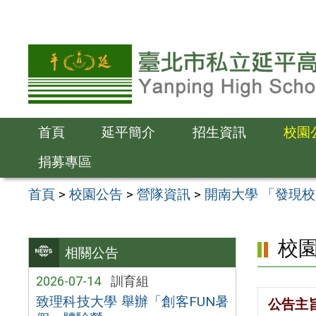
跳
至
主
要
內
容
首頁
延平簡介
招生資訊
校園
區
捐募專區
首頁
>
校園公告
>
營隊資訊
>
開南大學 「發現校
校
相關公告
2026-07-14
訓育組
致理科技大學 舉辦「創客FUN暑
公告主