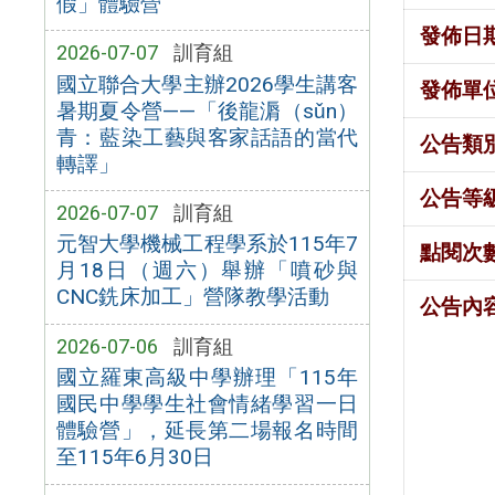
假」體驗營
發佈日
2026-07-07
訓育組
國立聯合大學主辦2026學生講客
發佈單
暑期夏令營——「後龍漘（sǔn）
青：藍染工藝與客家話語的當代
公告類
轉譯」
公告等
2026-07-07
訓育組
元智大學機械工程學系於115年7
點閱次
月18日（週六）舉辦「噴砂與
CNC銑床加工」營隊教學活動
公告內
2026-07-06
訓育組
國立羅東高級中學辦理「115年
國民中學學生社會情緒學習一日
體驗營」，延長第二場報名時間
至115年6月30日