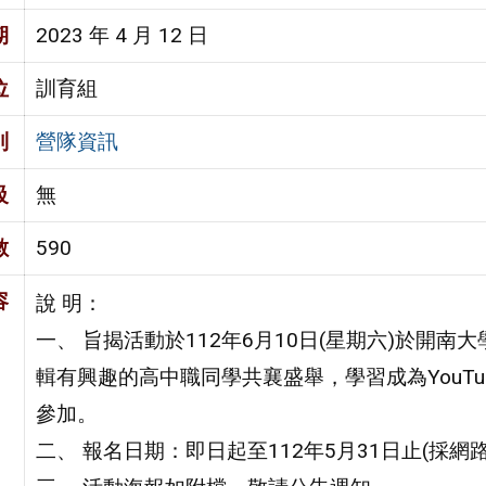
期
2023 年 4 月 12 日
位
訓育組
別
營隊資訊
級
無
數
590
容
說 明：
一、 旨揭活動於112年6月10日(星期六)於開
輯有興趣的高中職同學共襄盛舉，學習成為YouT
參加。
二、 報名日期：即日起至112年5月31日止(採網