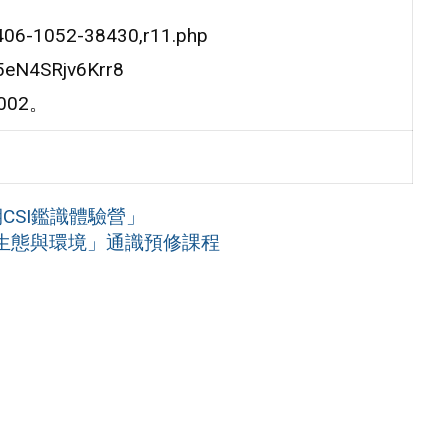
6-1052-38430,r11.php
N4SRjv6Krr8
002。
CSI鑑識體驗營」
生態與環境」通識預修課程