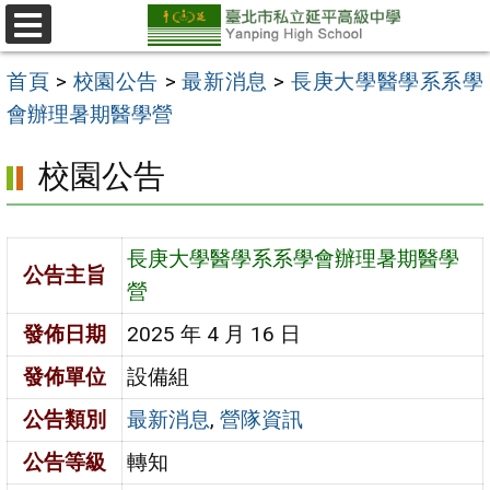
跳
至
選
單
主
首頁
>
校園公告
>
最新消息
>
長庚大學醫學系系學
要
會辦理暑期醫學營
內
校園公告
容
區
長庚大學醫學系系學會辦理暑期醫學
公告主旨
營
發佈日期
2025 年 4 月 16 日
發佈單位
設備組
公告類別
最新消息
,
營隊資訊
公告等級
轉知