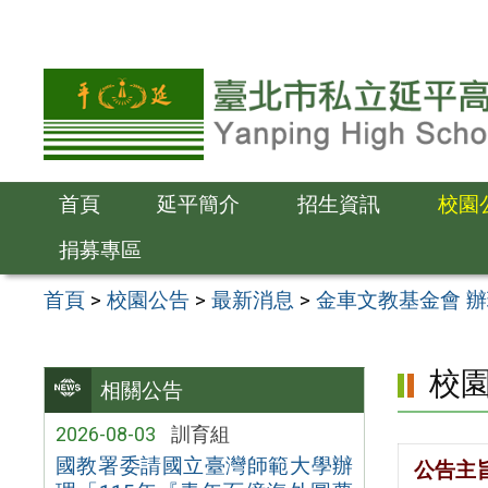
跳
至
主
要
內
容
首頁
延平簡介
招生資訊
校園
區
捐募專區
首頁
>
校園公告
>
最新消息
>
金車文教基金會 辦
校
相關公告
2026-08-03
訓育組
國教署委請國立臺灣師範大學辦
公告主