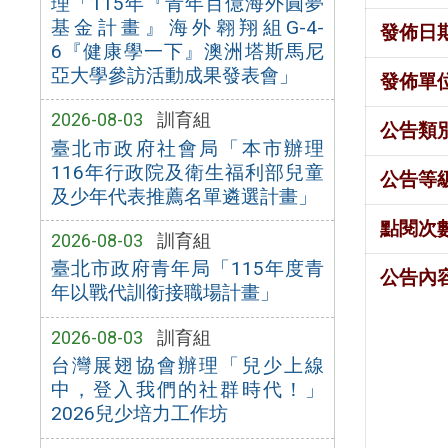
理「115年『青年百億海外圓夢
基金計畫』海外翱翔組G-4-
發佈日
6『健康學一下』澳洲塔斯馬尼
亞大學參訪活動成果發表會」
發佈單
2026-08-03
訓育組
公告類
臺北市政府社會局「本市辦理
116年行政院及衛生福利部兒童
公告等
及少年代表推薦名單遴選計畫」
點閱次
2026-08-03
訓育組
臺北市政府青年局「115年度青
公告內
年以戰代訓銜接職場計畫」
2026-08-03
訓育組
台灣展翅協會辦理「兒少上線
中，登入我們的社群時代！」
2026兒少培力工作坊