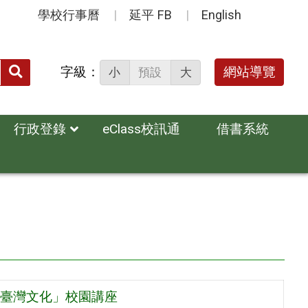
學校行事曆
延平 FB
English
送出
字級：
網站導覽
小
預設
大
搜
尋：
行政登錄
eClass校訊通
借書系統
護臺灣文化」校園講座