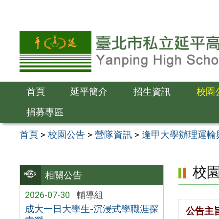
跳
至
主
要
內
容
首頁
延平簡介
招生資訊
校園
區
捐募專區
首頁
>
校園公告
>
營隊資訊
>
逢甲大學辦理運輸
校
相關公告
2026-07-30
輔導組
成大一日大學生-沉浸式學職涯探
公告主