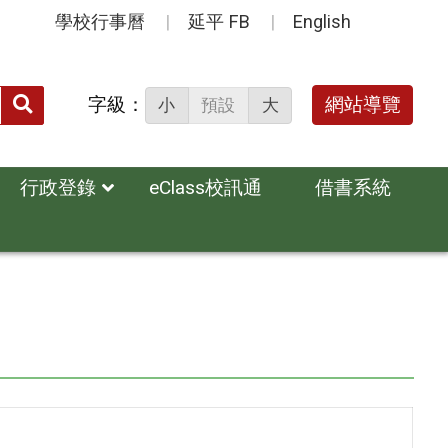
學校行事曆
延平 FB
English
送出
字級：
網站導覽
小
預設
大
搜
尋：
行政登錄
eClass校訊通
借書系統