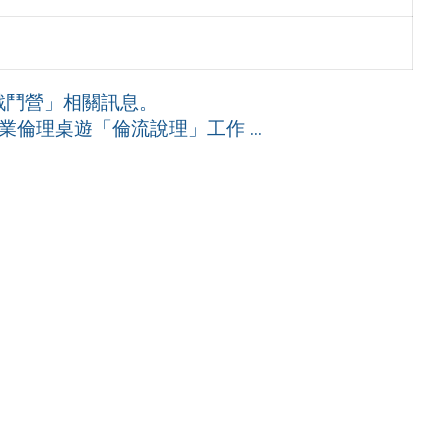
戰鬥營」相關訊息。
倫理桌遊「倫流說理」工作 ...