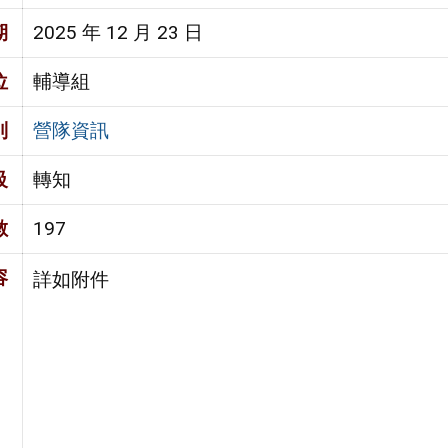
期
2025 年 12 月 23 日
位
輔導組
別
營隊資訊
級
轉知
數
197
容
詳如附件