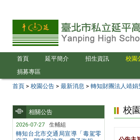
跳
至
主
要
內
容
首頁
延平簡介
招生資訊
校園
區
捐募專區
首頁
>
校園公告
>
最新消息
>
轉知財團法人靖娟
校
相關公告
2026-07-27
生輔組
轉知台北市交通局宣導「毒駕零
公告主