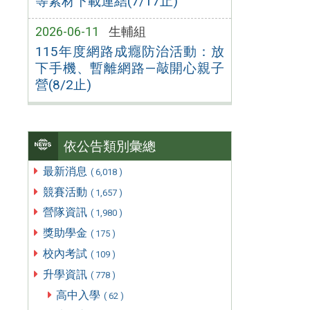
等素材下載連結(7/17止)
2026-06-11
生輔組
115年度網路成癮防治活動：放
下手機、暫離網路—敲開心親子
營(8/2止)
依公告類別彙總
最新消息
( 6,018 )
競賽活動
( 1,657 )
營隊資訊
( 1,980 )
獎助學金
( 175 )
校內考試
( 109 )
升學資訊
( 778 )
高中入學
( 62 )