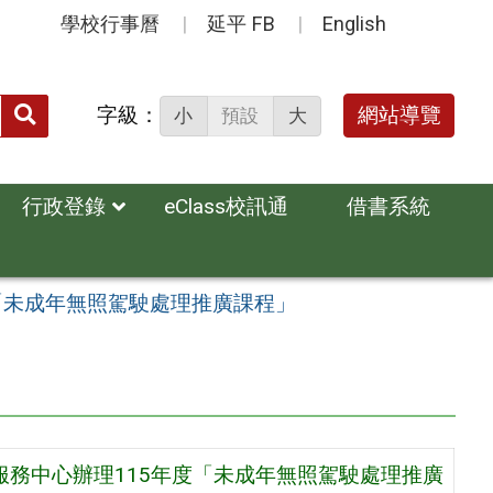
學校行事曆
延平 FB
English
送出
字級：
網站導覽
小
預設
大
搜
尋：
行政登錄
eClass校訊通
借書系統
「未成年無照駕駛處理推廣課程」
服務中心辦理115年度「未成年無照駕駛處理推廣