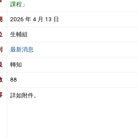
課程」
期
2026 年 4 月 13 日
位
生輔組
別
最新消息
級
轉知
數
88
容
詳如附件。