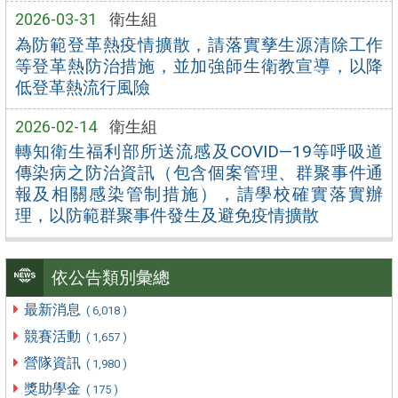
2026-03-31
衛生組
為防範登革熱疫情擴散，請落實孳生源清除工作
等登革熱防治措施，並加強師生衛教宣導，以降
低登革熱流行風險
2026-02-14
衛生組
轉知衛生福利部所送流感及COVID—19等呼吸道
傳染病之防治資訊（包含個案管理、群聚事件通
報及相關感染管制措施），請學校確實落實辦
理，以防範群聚事件發生及避免疫情擴散
依公告類別彙總
最新消息
( 6,018 )
競賽活動
( 1,657 )
營隊資訊
( 1,980 )
獎助學金
( 175 )