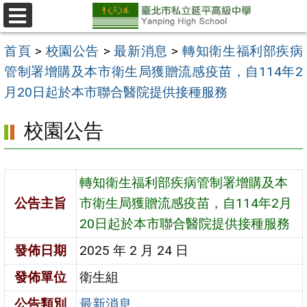
跳
至
選
單
主
首頁
>
校園公告
>
最新消息
>
轉知衛生福利部疾病
要
管制署增購及本市衛生局獲贈流感疫苗，自114年2
內
月20日起於本市聯合醫院提供接種服務
容
校園公告
區
轉知衛生福利部疾病管制署增購及本
公告主旨
市衛生局獲贈流感疫苗，自114年2月
20日起於本市聯合醫院提供接種服務
發佈日期
2025 年 2 月 24 日
發佈單位
衛生組
公告類別
最新消息